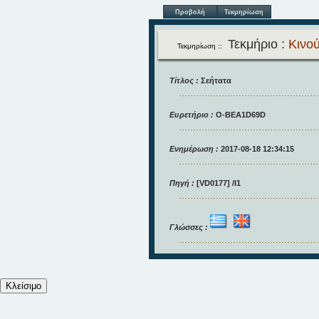
Προβολή
Τεκμηρίωση
Τεκμήριο :
Κινού
Τεκμηρίωση ::
Τίτλος :
Σεήτατα
Ευρετήριο :
O-BEA1D69D
Ενημέρωση :
2017-08-18 12:34:15
Πηγή :
[VD0177] /I1
Γλώσσες :