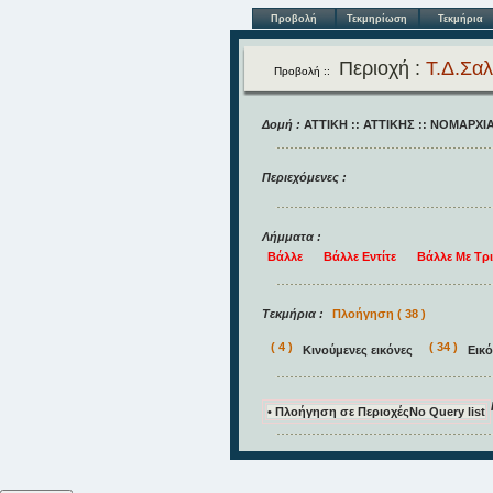
Προβολή
Τεκμηρίωση
Τεκμήρια
Περιοχή :
Τ.Δ.Σαλ
Προβολή ::
Δομή :
ΑΤΤΙΚΗ
::
ΑΤΤΙΚΗΣ
::
ΝΟΜΑΡΧΙΑ
Περιεχόμενες :
Λήμματα :
Βάλλε
Βάλλε Εντίτε
Βάλλε Με Τρ
Τεκμήρια :
Πλοήγηση ( 38 )
( 4 )
( 34 )
Κινούμενες εικόνες
Εικ
• Πλοήγηση σε Περιοχές
No Query list