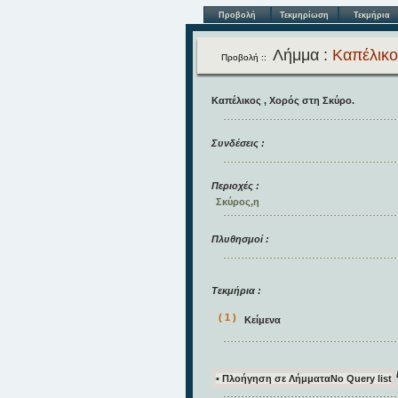
Προβολή
Τεκμηρίωση
Τεκμήρια
Λήμμα :
Καπέλικο
Προβολή ::
Καπέλικος , Χορός στη Σκύρο.
Συνδέσεις :
Περιοχές :
Σκύρος,η
Πλυθησμοί :
Τεκμήρια :
( 1 )
Κείμενα
• Πλοήγηση σε Λήμματα
No Query list