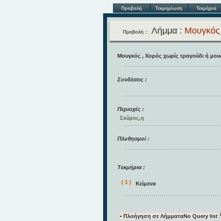
Προβολή
Τεκμηρίωση
Τεκμήρια
Λήμμα :
Μουγκός
Προβολή ::
Μουγκός , Χορός χωρίς τραγούδι ή μου
Συνδέσεις :
Περιοχές :
Σκύρος,η
Πλυθησμοί :
Τεκμήρια :
( 1 )
Κείμενα
• Πλοήγηση σε Λήμματα
No Query list