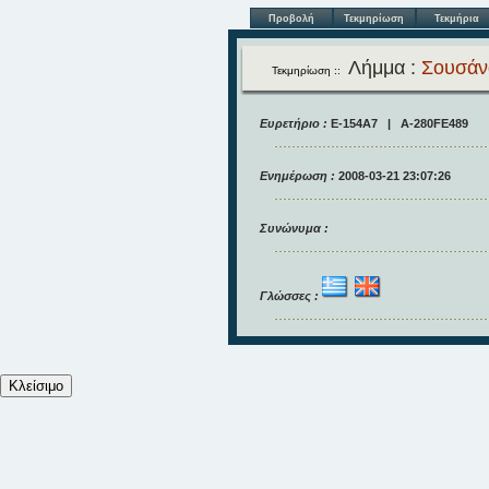
Προβολή
Τεκμηρίωση
Τεκμήρια
Λήμμα :
Σουσάν
Τεκμηρίωση ::
Ευρετήριο :
E-154A7 | A-280FE489
Ενημέρωση :
2008-03-21 23:07:26
Συνώνυμα :
Γλώσσες :