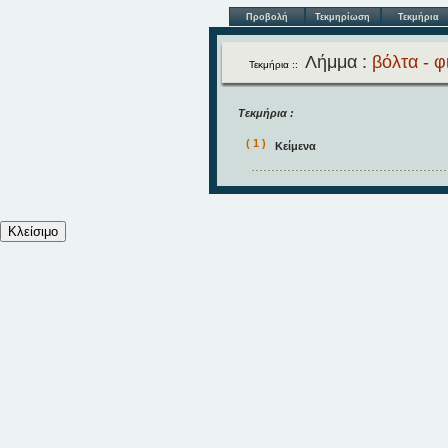
Προβολή
Τεκμηρίωση
Τεκμήρια
Λήμμα :
βόλτα - φ
Τεκμήρια ::
Τεκμήρια :
( 1 )
Κείμενα