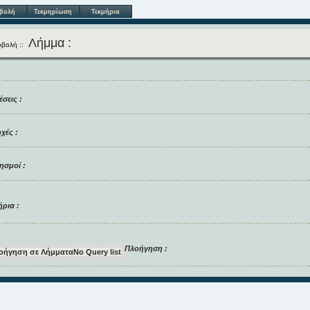
βολή
Τεκμηρίωση
Τεκμήρια
Λήμμα :
βολή ::
σεις :
χές :
ησμοί :
ρια :
Πλοήγηση :
λοήγηση σε Λήμματα
No Query list