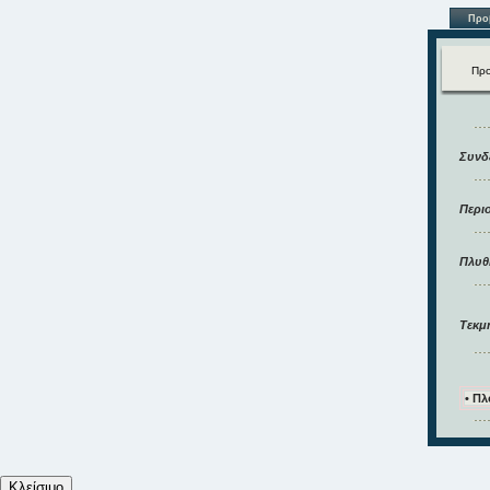
Προ
Προ
Συνδέ
Περιο
Πλυθ
Τεκμή
• Π